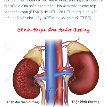
thời gian mắc bệnh và các yếu tố khác, như huyết áp cao và
N
H
tiền sử gia đình mắc bệnh thận. Hơn 40% các trường hợp
bệnh thận mạn (BTM) là do ĐTĐ. Và ĐTĐ cũng là nguyên
nhân phổ biến nhất gây ra BTM giai đoạn cuối (ESRD).