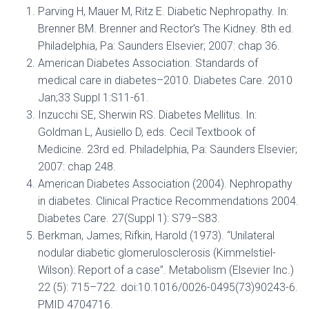
Parving H, Mauer M, Ritz E. Diabetic Nephropathy. In:
Brenner BM. Brenner and Rector’s The Kidney. 8th ed.
Philadelphia, Pa: Saunders Elsevier; 2007: chap 36.
American Diabetes Association. Standards of
medical care in diabetes–2010. Diabetes Care. 2010
Jan;33 Suppl 1:S11-61.
Inzucchi SE, Sherwin RS. Diabetes Mellitus. In:
Goldman L, Ausiello D, eds. Cecil Textbook of
Medicine. 23rd ed. Philadelphia, Pa: Saunders Elsevier;
2007: chap 248.
American Diabetes Association (2004). Nephropathy
in diabetes. Clinical Practice Recommendations 2004.
Diabetes Care. 27(Suppl 1): S79–S83.
Berkman, James; Rifkin, Harold (1973). “Unilateral
nodular diabetic glomerulosclerosis (Kimmelstiel-
Wilson): Report of a case”. Metabolism (Elsevier Inc.)
22 (5): 715–722. doi:10.1016/0026-0495(73)90243-6.
PMID 4704716.