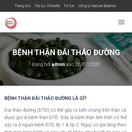
Trang chủ
Tảo lục Chlorella
Tin tức
Công ty Natural Balance
Sun Chlorella Japan
C
H
U
Y
Ể
BỆNH THẬN ĐÁI THÁO ĐƯỜNG
N
Đ
Đăng bởi
admin
vào
26/07/2020
Ổ
I
D
A
N
H
BỆNH THẬN ĐÁI THÁO ĐƯỜNG LÀ GÌ?
M
Ụ
Đái tháo đường (ĐTĐ) có thể gây ra biến chứng trên thận và
C
C
được gọi là bệnh thận ĐTĐ. Đây là bệnh thận tiến triển có thể
H
xảy ra ở người bệnh ĐTĐ típ 1 & típ 2. Nguy cơ gia tăng theo
Í