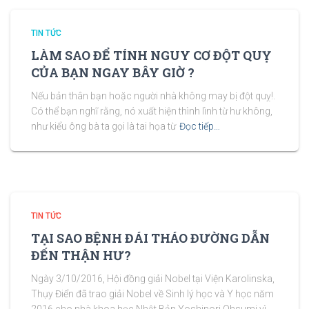
TIN TỨC
LÀM SAO ĐỂ TÍNH NGUY CƠ ĐỘT QUỴ
CỦA BẠN NGAY BÂY GIỜ ?
Nếu bản thân bạn hoặc người nhà không may bị đột quỵ!.
Có thể bạn nghĩ rằng, nó xuất hiện thình lình từ hư không,
như kiểu ông bà ta gọi là tai họa từ
Đọc tiếp…
TIN TỨC
TẠI SAO BỆNH ĐÁI THÁO ĐƯỜNG DẪN
ĐẾN THẬN HƯ?
Ngày 3/10/2016, Hội đồng giải Nobel tại Viện Karolinska,
Thụy Điển đã trao giải Nobel về Sinh lý học và Y học năm