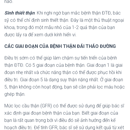
nào.
Sinh thiết thận
. Khi nghi ngờ bạn mắc bệnh thận ĐTĐ, bác
sỹ có thể chỉ định sinh thiết thận. Đây là một thủ thuật ngoại
khoa, trong đó một mẫu nhỏ của 1-2 quả thận của bạn
được lấy ra để xem dưới kính hiển vi.
CÁC GIAI ĐOẠN CỦA BỆNH THẬN ĐÁI THÁO ĐƯỜNG
Điều trị sớm có thể giúp làm chậm sự tiến triển của bệnh
thận ĐTĐ. Có 5 giai đoạn của bệnh thận. Giai đoạn 1 là giai
đoạn nhẹ nhất và chức năng thận có thể được phục hồi khi
điều trị. Giai đoạn 5 là dạng suy thận nặng nhất. Ở giai đoạn
5, thận không còn hoạt động, bạn sẽ cần phải lọc máu hoặc
ghép thận.
Mức lọc cầu thận (GFR) có thể được sử dụng để giúp bác sĩ
xác định giai đoạn bệnh thận của bạn. Biết giai đoạn của
bạn là rất quan trọng bởi vì điều đó sẽ ảnh hưởng đến kế
hoạch điều trị. Để tính GFR, bác sĩ sẽ sử dụng kết quả từ xét