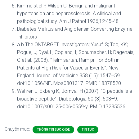
Kimmelstiel P, Wilson C. Benign and malignant
hypertension and nephrosclerosis. A clinical and
pathological study. Am J Pathol 1936;12:45-48.
Diabetes Mellitus and Angiotensin Converting Enzyme
Inhibitors
a b The ONTARGET Investigators; Yusuf, S; Teo, KK;
Pogue, J; Dyal, L; Copland, I; Schumacher, H; Dagenais,
G et al. (2008). “Telmisartan, Ramipril, or Both in
Patients at High Risk for Vascular Events”. New
England Journal of Medicine 358 (15): 1547–59.
doi:10.1056/NEJMoa0801317. PMID 18378520.
Wahren J, Ekberg K, Jörnvall H (2007). “C-peptide is a
bioactive peptide”. Diabetologia 50 (3): 503–9.
doi:10.1007/s00125-006-0559-y. PMID 17235526.
Chuyên mục:
THÔNG TIN SỨC KHỎE
TIN TỨC