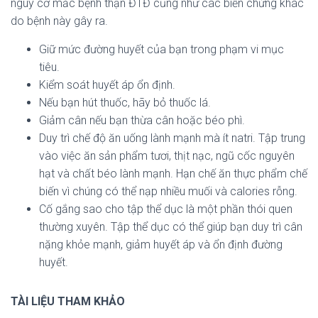
nguy cơ mắc bệnh thận ĐTĐ cũng như các biến chứng khác
do bệnh này gây ra.
Giữ mức đường huyết của bạn trong phạm vi mục
tiêu.
Kiểm soát huyết áp ổn định.
Nếu bạn hút thuốc, hãy bỏ thuốc lá.
Giảm cân nếu bạn thừa cân hoặc béo phì.
Duy trì chế độ ăn uống lành mạnh mà ít natri. Tập trung
vào việc ăn sản phẩm tươi, thịt nạc, ngũ cốc nguyên
hạt và chất béo lành mạnh. Hạn chế ăn thực phẩm chế
biến vì chúng có thể nạp nhiều muối và calories rỗng.
Cố gắng sao cho tập thể dục là một phần thói quen
thường xuyên. Tập thể dục có thể giúp bạn duy trì cân
nặng khỏe mạnh, giảm huyết áp và ổn định đường
huyết.
TÀI LIỆU THAM KHẢO