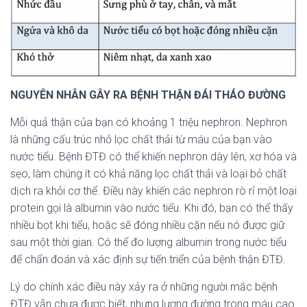
NGUYÊN NHÂN GÂY RA BỆNH THẬN ĐÁI THÁO ĐƯỜNG
Mỗi quả thận của bạn có khoảng 1 triệu nephron. Nephron
là những cấu trúc nhỏ lọc chất thải từ máu của bạn vào
nước tiểu. Bệnh ĐTĐ có thể khiến nephron dày lên, xơ hóa và
sẹo, làm chúng ít có khả năng lọc chất thải và loại bỏ chất
dịch ra khỏi cơ thể. Điều này khiến các nephron rò rỉ một loại
protein gọi là albumin vào nước tiểu. Khi đó, bạn có thể thấy
nhiều bọt khi tiểu, hoặc sẽ đóng nhiều cặn nếu nó được giữ
sau một thời gian. Có thể đo lượng albumin trong nước tiểu
để chẩn đoán và xác định sự tiến triển của bệnh thận ĐTĐ.
Lý do chính xác điều này xảy ra ở những người mắc bệnh
ĐTĐ vẫn chưa được biết, nhưng lượng đường trong máu cao